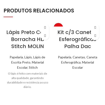
PRODUTOS RELACIONADOS
-25%
Lápis Preto Com
Kit c/3 Canetas
Borracha Hb
Esferográficas
Stitch MOLIN
Palha Dac
Papelaria
,
Lápis
,
Lápis de
Papelaria
,
Canetas
,
Caneta
Escrita Preto
,
Material
Esferográfica
,
Material
Escolar
,
Stitch
Escolar
O lápis é feito com materiais de
alta qualidade, garantindo
durabilidade e resistência ao uso
diário.