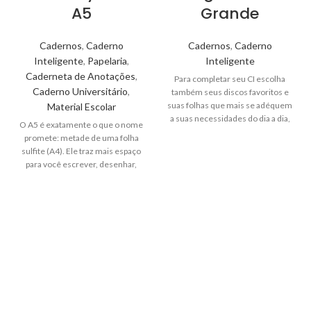
A5
Grande
Cadernos
,
Caderno
Cadernos
,
Caderno
Inteligente
,
Papelaria
,
Inteligente
Caderneta de Anotações
,
Para completar seu CI escolha
Caderno Universitário
,
também seus discos favoritos e
suas folhas que mais se adéquem
Material Escolar
a suas necessidades do dia a dia,
O A5 é exatamente o que o nome
podem ser lisas, quadriculadas,
promete: metade de uma folha
pontilhadas e até papel vegetal!
sulfite (A4). Ele traz mais espaço
para você escrever, desenhar,
rabiscar, mas sem ocupar um
espação na mochila.