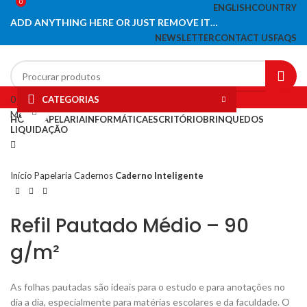
0
ENGLISH
COUNTRY
ADD ANYTHING HERE OR JUST REMOVE IT…
NEWSLETTER
CONTACT US
FAQS
0
Lista de desejos
CATEGORIAS
Click to enlarge
Menu
HOME
PAPELARIA
INFORMÁTICA
ESCRITÓRIO
BRINQUEDOS
LIQUIDAÇÃO
Início
Papelaria
Cadernos
Caderno Inteligente
Refil Pautado Médio – 90
g/m²
As folhas pautadas são ideais para o estudo e para anotações no
dia a dia, especialmente para matérias escolares e da faculdade. O